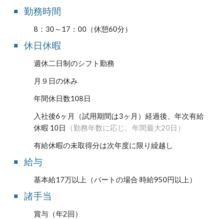
勤務時間
8：30～1
7
：
00
（休憩60分）
休日休暇
週休二日制のシフト勤務
月９日の休み
年間休日数108日
入社後6ヶ月（
試用期間は3ヶ月）経過後、年次有給
休暇 10日
（勤務年数に応じ、年間最大20日）
有給休暇の未取得分は次年度に限り繰越し
給与
基本給1
7
万以上（パートの場合 時給
950
円以上）
諸手当
賞与（年2回）