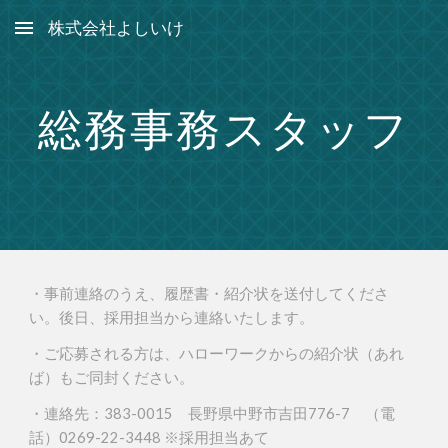
株式会社よしいけ
Skip to main content
Skip to navigation
総務事務スタッフ
・事前連絡のうえ、履歴書・紹介状を送付してくださ
い。後日、採用担当から連絡いたします。
・ご応募される方は、ハローワークからの紹介状（あれ
ば）
もご同封ください
。
・連絡先：383-0015 長野県中野市吉田776-7 （電
話）0269-22-3448 ※採用担当あて