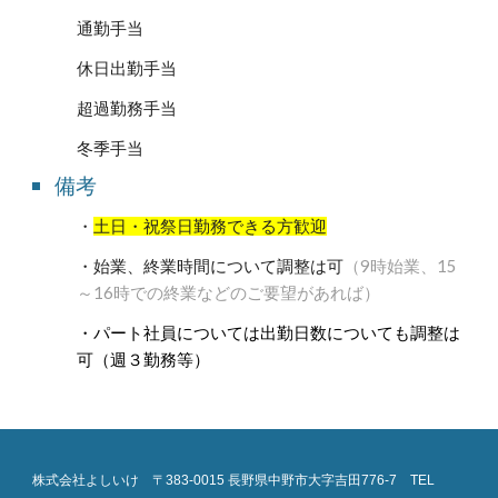
通勤手当
休日出勤手当
超過勤務手当
冬季手当
備考
・
土日・祝祭日勤務できる方歓迎
・始業、終業時間について調整は可
（9時
始業
、
15
～16時での終業などのご要望があれば
）
・パート社員については出勤日数についても調整は
可（週３勤務等）
株式会社よしいけ 〒383-0015 長野県中野市大字吉田776-7 TEL