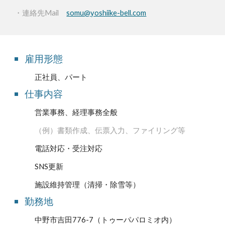
・連絡先Mail
somu@yoshiike-bell.com
雇用形態
正社員
、
パート
仕事内容
営業事務、経理事務全般
（例）
書類作成、伝票入力、ファイリング等
電話対応・受注対応
SNS更新
施設維持管理（清掃・除雪等）
勤務地
中野市
吉田776-7
（
トゥーパパロミオ内
）